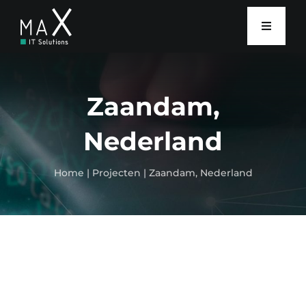
Ga
naar
Toggle
inhoud
Navigat
Home
Zaandam,
Diensten
Nederland
Over Ons
Home
|
Projecten
|
Zaandam, Nederland
Contact