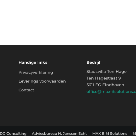
Handige links
Bedrijf
Stadsvilla Ten Hage
Privacyverklaring
Ten Hagestraat 9
Leverings voorwaarden
5611 EG Eindhoven
Contact
office@max-itsolutions
DC Consulting
Adviesbureau H. Janssen Echt
MAX BIM Solutions
M